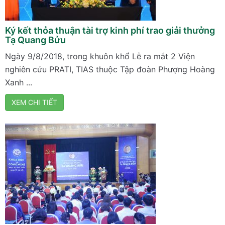
Ký kết thỏa thuận tài trợ kinh phí trao giải thưởng
Tạ Quang Bửu
Ngày 9/8/2018, trong khuôn khổ Lễ ra mắt 2 Viện
nghiên cứu PRATI, TIAS thuộc Tập đoàn Phượng Hoàng
Xanh ...
XEM CHI TIẾT