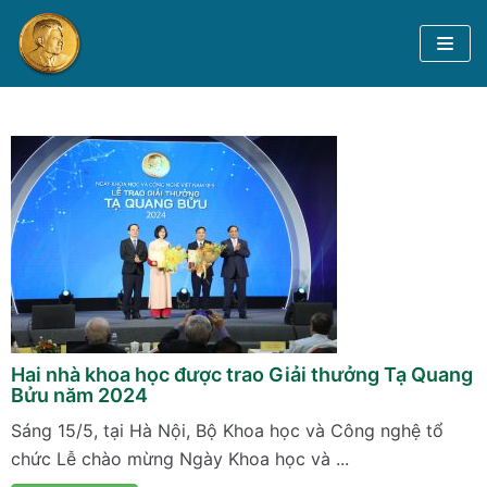
Chuyển
tới
nội
dung
Trang chủ
GS Tạ Quang Bửu
Hội đồng xét tặng Giải thưởng
Giải thưởng Tạ Quang Bửu
Tin tức
Thông tin Giải thưởng Tạ Quang Bửu
Nhà khoa học đoạt Giải thưởng
Tiếng Việt
Hai nhà khoa học được trao Giải thưởng Tạ Quang
Bửu năm 2024
Danh sách đề cử
English
Sáng 15/5, tại Hà Nội, Bộ Khoa học và Công nghệ tổ
chức Lễ chào mừng Ngày Khoa học và ...