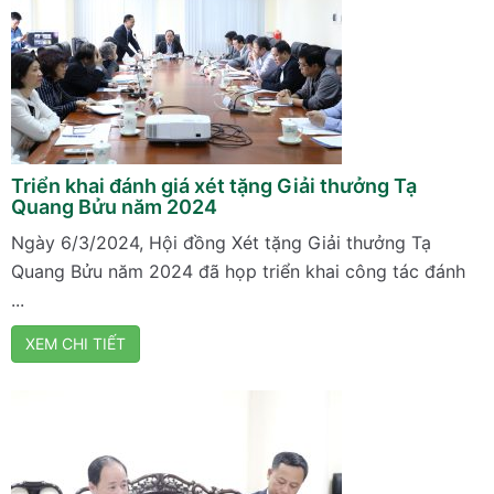
Triển khai đánh giá xét tặng Giải thưởng Tạ
Quang Bửu năm 2024
Ngày 6/3/2024, Hội đồng Xét tặng Giải thưởng Tạ
Quang Bửu năm 2024 đã họp triển khai công tác đánh
...
XEM CHI TIẾT