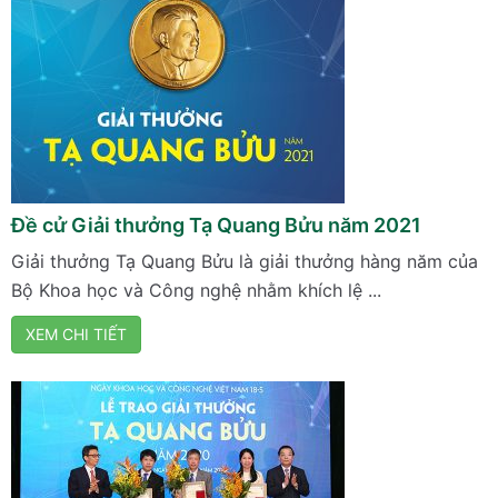
Đề cử Giải thưởng Tạ Quang Bửu năm 2021
Giải thưởng Tạ Quang Bửu là giải thưởng hàng năm của
Bộ Khoa học và Công nghệ nhằm khích lệ ...
XEM CHI TIẾT