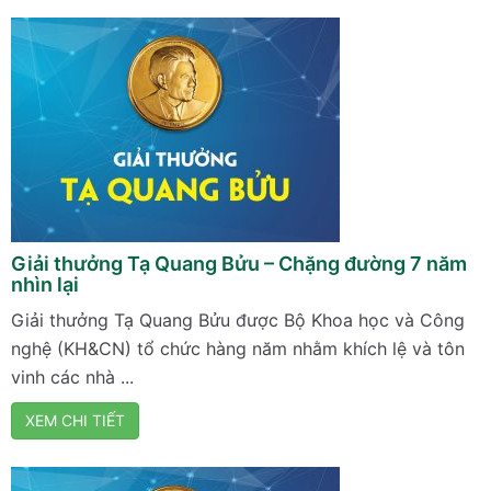
Giải thưởng Tạ Quang Bửu – Chặng đường 7 năm
nhìn lại
Giải thưởng Tạ Quang Bửu được Bộ Khoa học và Công
nghệ (KH&CN) tổ chức hàng năm nhằm khích lệ và tôn
vinh các nhà ...
XEM CHI TIẾT