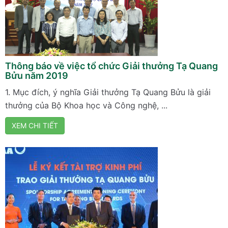
Thông báo về việc tổ chức Giải thưởng Tạ Quang
Bửu năm 2019
1. Mục đích, ý nghĩa Giải thưởng Tạ Quang Bửu là giải
thưởng của Bộ Khoa học và Công nghệ, ...
XEM CHI TIẾT