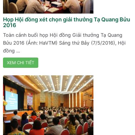
Họp Hội đồng xét chọn giải thưởng Tạ Quang Bửu
2016
Toàn cảnh buổi họp Hội đồng Giải thưởng Tạ Quang
Bửu 2016 (Ảnh: HaVTM) Sáng thứ Bảy (7/5/2016), Hội
đồng ...
XEM CHI TIẾT