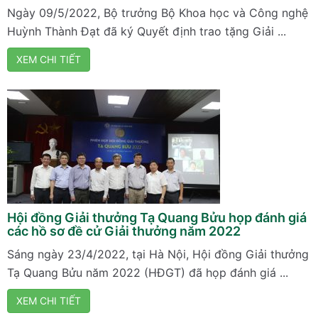
Ngày 09/5/2022, Bộ trưởng Bộ Khoa học và Công nghệ
Huỳnh Thành Đạt đã ký Quyết định trao tặng Giải ...
XEM CHI TIẾT
Hội đồng Giải thưởng Tạ Quang Bửu họp đánh giá
các hồ sơ đề cử Giải thưởng năm 2022
Sáng ngày 23/4/2022, tại Hà Nội, Hội đồng Giải thưởng
Tạ Quang Bửu năm 2022 (HĐGT) đã họp đánh giá ...
XEM CHI TIẾT