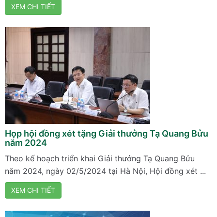
XEM CHI TIẾT
Họp hội đồng xét tặng Giải thưởng Tạ Quang Bửu
năm 2024
Theo kế hoạch triển khai Giải thưởng Tạ Quang Bửu
năm 2024, ngày 02/5/2024 tại Hà Nội, Hội đồng xét ...
XEM CHI TIẾT