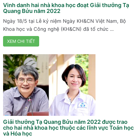
Vinh danh hai nhà khoa học đoạt Giải thưởng Tạ
Quang Bửu năm 2022
Ngày 18/5 tại Lễ kỷ niệm Ngày KH&CN Việt Nam, Bộ
Khoa học và Công nghệ (KH&CN) đã tổ chức ...
XEM CHI TIẾT
Giải thưởng Tạ Quang Bửu năm 2022 được trao
cho hai nhà khoa học thuộc các lĩnh vực Toán học
và Hóa học