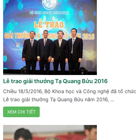
Lễ trao giải thưởng Tạ Quang Bửu 2016
Chiều 18/5/2016, Bộ Khoa học và Công nghệ đã tổ chức
Lễ trao giải thưởng Tạ Quang Bửu năm 2016, ...
XEM CHI TIẾT