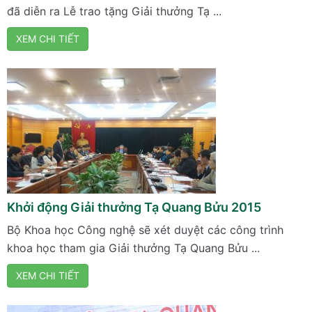
đã diễn ra Lễ trao tặng Giải thưởng Tạ ...
XEM CHI TIẾT
Khởi động Giải thưởng Tạ Quang Bửu 2015
Bộ Khoa học Công nghệ sẽ xét duyệt các công trình
khoa học tham gia Giải thưởng Tạ Quang Bửu ...
XEM CHI TIẾT