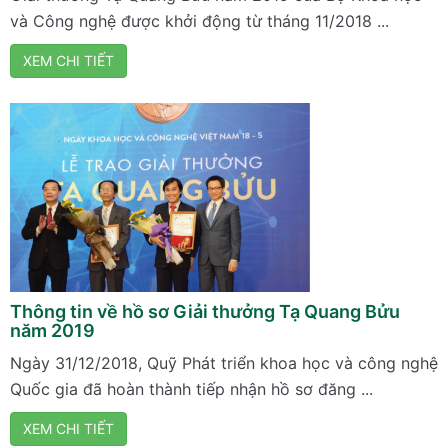
và Công nghệ được khởi động từ tháng 11/2018 ...
XEM CHI TIẾT
Thông tin về hồ sơ Giải thưởng Tạ Quang Bửu
năm 2019
Ngày 31/12/2018, Quỹ Phát triển khoa học và công nghệ
Quốc gia đã hoàn thành tiếp nhận hồ sơ đăng ...
XEM CHI TIẾT