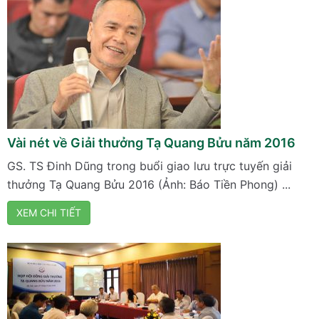
Vài nét về Giải thưởng Tạ Quang Bửu năm 2016
GS. TS Đinh Dũng trong buổi giao lưu trực tuyến giải
thưởng Tạ Quang Bửu 2016 (Ảnh: Báo Tiền Phong) ...
XEM CHI TIẾT