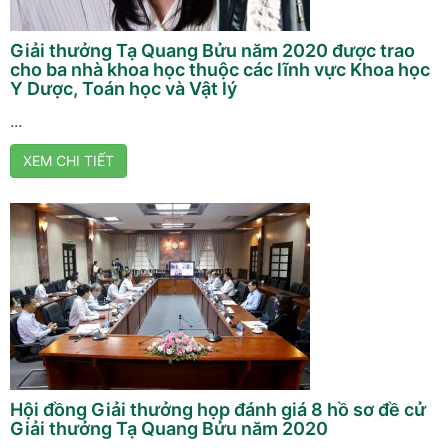
Giải thưởng Tạ Quang Bửu năm 2020 được trao
cho ba nhà khoa học thuộc các lĩnh vực Khoa học
Y Dược, Toán học và Vật lý
...
XEM CHI TIẾT
Hội đồng Giải thưởng họp đánh giá 8 hồ sơ đề cử
Giải thưởng Tạ Quang Bửu năm 2020