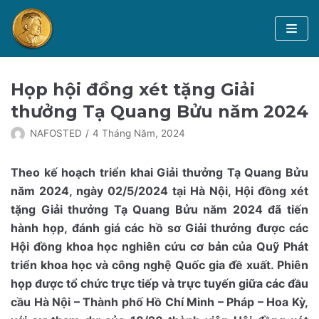
Chuyển
tới
nội
dung
Trang chủ
Họp hội đồng xét tặng Giải
GS Tạ Quang Bửu
thưởng Tạ Quang Bửu năm 2024
NAFOSTED
4 Tháng Năm, 2024
Hội đồng xét tặng Giải thưởng
Giải thưởng Tạ Quang Bửu
Theo kế hoạch triển khai Giải thưởng Tạ Quang Bửu
năm 2024, ngày 02/5/2024 tại Hà Nội, Hội đồng xét
Tin tức
Thông tin Giải thưởng Tạ Quang Bửu
tặng Giải thưởng Tạ Quang Bửu năm 2024 đã tiến
hành họp, đánh giá các hồ sơ Giải thưởng được các
Nhà khoa học đoạt Giải thưởng
Tiếng Việt
Hội đồng khoa học nghiên cứu cơ bản của Quỹ Phát
triển khoa học và công nghệ Quốc gia đề xuất. Phiên
Danh sách đề cử
English
họp được tổ chức trực tiếp và trực tuyến giữa các đầu
cầu Hà Nội – Thành phố Hồ Chí Minh – Pháp – Hoa Kỳ,