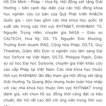
Hồ Chí Minh – Pháp – Hoa Kỳ. Hội đồng xét tặng Giải
thưởng – bên cạnh đại diện của các Hội đồng khoa
học nghiên cứu cơ bản của Quỹ Phát triển KH&CN
Quốc gia – còn bao gồm các nhà khoa học quốc tế
xuất sắc trong các lĩnh vực KHTN&KT, KHXH&NV: TS.
Nguyễn Trọng Hiền, chuyên gia NASA – Giáo sư
CALTECH, Hoa Kỳ; GS. TS. Nguyễn Đức Khương,
Trường Kinh doanh IPAG, Cộng hòa Pháp; GS.TS. Guy
Thwaites, Giám đốc Đơn vị nghiên cứu lâm sàng Đại
học Oxford tại Việt Nam; GS.TS. Philippe Papin, Giáo
sư sử học Đại học Sorbone, chuyên gia Viện khảo cứu
cao cấp Pháp tại Việt Nam. Các nhà khoa học thuộc
lĩnh vực KHXH&NV lần đầu tham gia Hội đồng xét tặng
Giải thưởng Tạ Quang Bửu nhưng hoàn toàn hòa nhập
với các nhà khoa học thuộc lĩnh vực KHTN&KT trong
đánh giá, xét chọn hồ sơ, đồng thời cũng đặt ra tiêu
chuẩn, đòi hỏi rất cao đối với ứng viên trong lĩnh vực