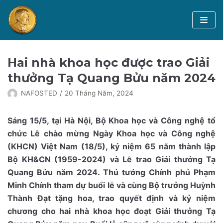
Chuyển
tới
nội
dung
Trang chủ
Hai nhà khoa học được trao Giải
GS Tạ Quang Bửu
thưởng Tạ Quang Bửu năm 2024
NAFOSTED
20 Tháng Năm, 2024
Hội đồng xét tặng Giải thưởng
Giải thưởng Tạ Quang Bửu
Sáng 15/5, tại Hà Nội, Bộ Khoa học và Công nghệ tổ
chức Lễ chào mừng Ngày Khoa học và Công nghệ
Tin tức
Thông tin Giải thưởng Tạ Quang Bửu
(KHCN) Việt Nam (18/5), kỷ niệm 65 năm thành lập
Bộ KH&CN (1959-2024) và Lễ trao Giải thưởng Tạ
Nhà khoa học đoạt Giải thưởng
Tiếng Việt
Quang Bửu năm 2024. Thủ tướng Chính phủ Phạm
Minh Chính tham dự buổi lễ và cùng Bộ trưởng Huỳnh
Danh sách đề cử
English
Thành Đạt tặng hoa, trao quyết định và kỷ niệm
chương cho hai nhà khoa học đoạt Giải thưởng Tạ