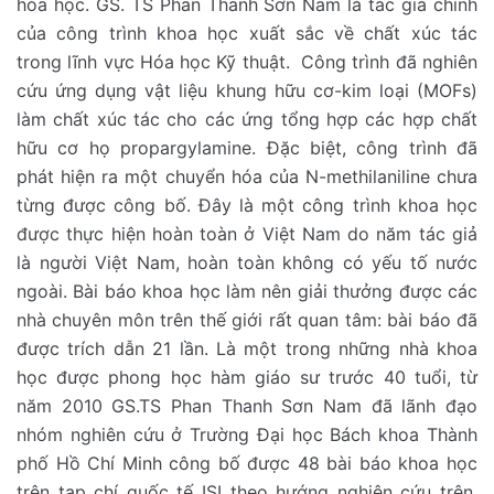
hóa học. GS. TS Phan Thanh Sơn Nam là tác giả chính
của công trình khoa học xuất sắc về chất xúc tác
trong lĩnh vực Hóa học Kỹ thuật. Công trình đã nghiên
cứu ứng dụng vật liệu khung hữu cơ-kim loại (MOFs)
làm chất xúc tác cho các ứng tổng hợp các hợp chất
hữu cơ họ propargylamine. Đặc biệt, công trình đã
phát hiện ra một chuyển hóa của N-methilaniline chưa
từng được công bố. Đây là một công trình khoa học
được thực hiện hoàn toàn ở Việt Nam do năm tác giả
là người Việt Nam, hoàn toàn không có yếu tố nước
ngoài. Bài báo khoa học làm nên giải thưởng được các
nhà chuyên môn trên thế giới rất quan tâm: bài báo đã
được trích dẫn 21 lần. Là một trong những nhà khoa
học được phong học hàm giáo sư trước 40 tuổi, từ
năm 2010 GS.TS Phan Thanh Sơn Nam đã lãnh đạo
nhóm nghiên cứu ở Trường Đại học Bách khoa Thành
phố Hồ Chí Minh công bố được 48 bài báo khoa học
trên tạp chí quốc tế ISI theo hướng nghiên cứu trên.