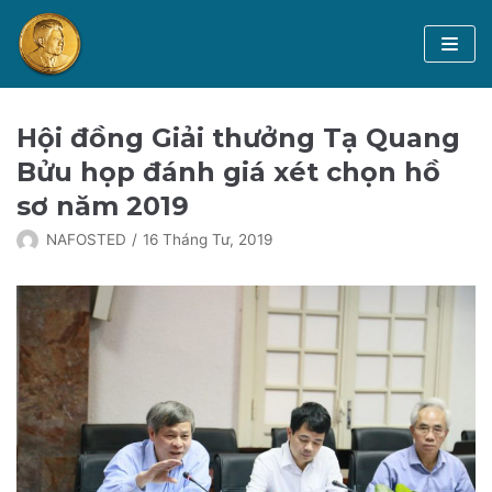
Chuyển
tới
nội
dung
Trang chủ
Hội đồng Giải thưởng Tạ Quang
GS Tạ Quang Bửu
Bửu họp đánh giá xét chọn hồ
sơ năm 2019
Hội đồng xét tặng Giải thưởng
NAFOSTED
16 Tháng Tư, 2019
Giải thưởng Tạ Quang Bửu
Tin tức
Thông tin Giải thưởng Tạ Quang Bửu
Nhà khoa học đoạt Giải thưởng
Tiếng Việt
Danh sách đề cử
English