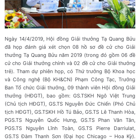
Ngày 14/4/2019, Hội đồng Giải thưởng Tạ Quang Bửu
đã họp đánh giá xét chọn 08 hồ sơ đề cử cho Giải
thưởng Tạ Quang Bửu năm 2019 (trong đó gồm 06 đề
cử cho Giải thưởng chính và 02 đề cử cho Giải thưởng
trẻ). Tham dự phiên họp, có Thứ trưởng Bộ Khoa học
và Công nghệ (Bộ KH&CN) Phạm Công Tạc, Trưởng
Ban Tổ chức Giải thưởng, 09 thành viên Hội đồng Giải
thưởng (HĐGT), bao gồm: GS.TSKH Ngô Việt Trung
(Chủ tịch HĐGT), GS.TS Nguyễn Đức Chiến (Phó Chủ
tịch HĐGT), GS.TSKH Hồ Tú Bảo, GS.TS Lê Thanh Hòa,
PGS.TS Nguyễn Quốc Hưng, GS.TS Phan Văn Tân,
PGS.TS Nguyễn Lĩnh Toàn, GS.TS Pierre Darriulat,
GS.TS Đàm Thanh Sơn (Đại học Chicago – Hoa Kỳ).