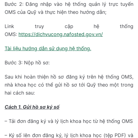
Bước 2: Đăng nhập vào hệ thống quản lý trực tuyến
OMS của Quỹ và thực hiện theo hướng dẫn;
Link truy cập hệ thống
OMS:
https://dichvucong.nafosted.gov.vn/
Tài liệu hướng dẫn sử dụng hệ thống.
Bước 3: Nộp hồ sơ:
Sau khi hoàn thiện hồ sơ đăng ký trên hệ thống OMS,
nhà khoa học có thể gửi hồ sơ tới Quỹ theo một trong
hai cách sau:
Cách 1. Gửi hồ sơ ký số
– Tải đơn đăng ký và lý lịch khoa học từ hệ thống OMS
– Ký số lên đơn đăng ký, lý lịch khoa học (tệp PDF) và