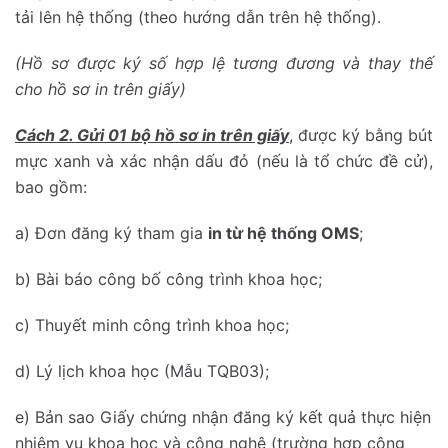
tải lên hệ thống (theo hướng dẫn trên hệ thống).
(Hồ sơ được ký số hợp lệ tương đương và thay thế
cho hồ sơ in trên giấy)
Cách 2. Gửi 01 bộ hồ sơ in trên giấy
, được ký bằng bút
mực xanh và xác nhận dấu đỏ (nếu là tổ chức đề cử),
bao gồm:
a) Đơn đăng ký tham gia
in từ hệ thống OMS
;
b) Bài báo công bố công trình khoa học;
c) Thuyết minh công trình khoa học;
d) Lý lịch khoa học (Mẫu TQB03);
e) Bản sao Giấy chứng nhận đăng ký kết quả thực hiện
nhiệm vụ khoa học và công nghệ (trường hợp công