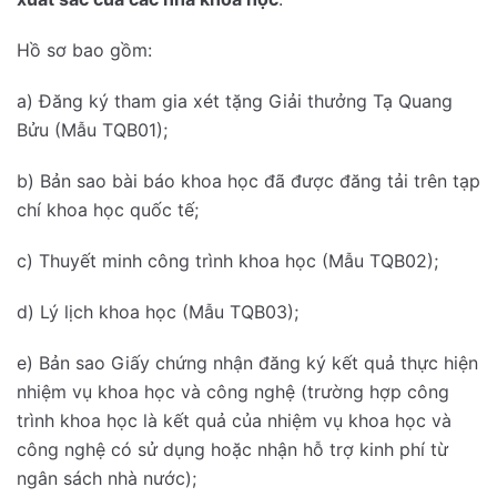
Hồ sơ bao gồm:
a) Đăng ký tham gia xét tặng Giải thưởng Tạ Quang
Bửu (Mẫu TQB01);
b) Bản sao bài báo khoa học đã được đăng tải trên tạp
chí khoa học quốc tế;
c) Thuyết minh công trình khoa học (Mẫu TQB02);
d) Lý lịch khoa học (Mẫu TQB03);
e) Bản sao Giấy chứng nhận đăng ký kết quả thực hiện
nhiệm vụ khoa học và công nghệ (trường hợp công
trình khoa học là kết quả của nhiệm vụ khoa học và
công nghệ có sử dụng hoặc nhận hỗ trợ kinh phí từ
ngân sách nhà nước);