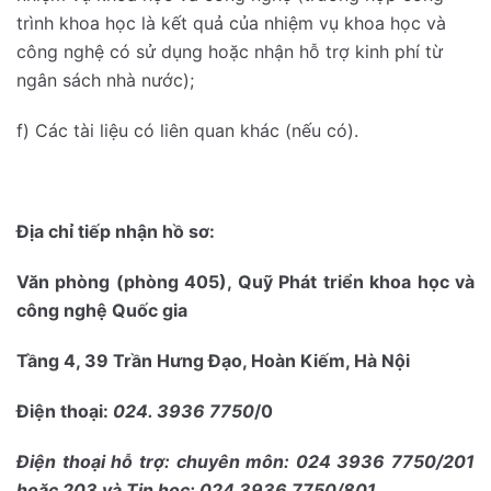
trình khoa học là kết quả của nhiệm vụ khoa học và
công nghệ có sử dụng hoặc nhận hỗ trợ kinh phí từ
ngân sách nhà nước);
f) Các tài liệu có liên quan khác (nếu có).
Địa chỉ tiếp nhận hồ sơ:
Văn phòng (phòng 405), Quỹ Phát triển khoa học và
công nghệ Quốc gia
Tầng 4, 39 Trần Hưng Đạo, Hoàn Kiếm, Hà Nội
Điện thoại:
024. 3936 7750
/0
Điện thoại hỗ trợ: chuyên môn: 024 3936 7750/201
hoặc 203 và Tin học: 024 3936 7750/801