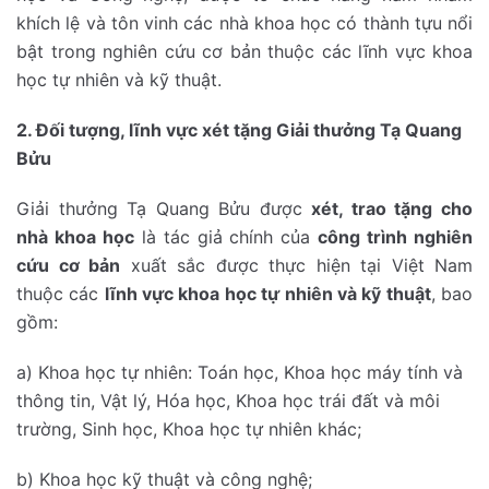
khích lệ và tôn vinh các nhà khoa học có thành tựu nổi
bật trong nghiên cứu cơ bản thuộc các lĩnh vực khoa
học tự nhiên và kỹ thuật.
2. Đối tượng, lĩnh vực xét tặng Giải thưởng Tạ Quang
Bửu
Giải thưởng Tạ Quang Bửu được
xét, trao tặng cho
nhà khoa học
là tác giả chính của
công trình nghiên
cứu cơ bản
xuất sắc được thực hiện tại Việt Nam
thuộc các
lĩnh vực khoa học tự nhiên và kỹ thuật
, bao
gồm:
a) Khoa học tự nhiên: Toán học, Khoa học máy tính và
thông tin, Vật lý, Hóa học, Khoa học trái đất và môi
trường, Sinh học, Khoa học tự nhiên khác;
b) Khoa học kỹ thuật và công nghệ;